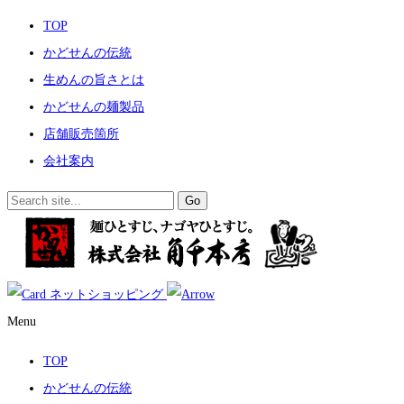
TOP
かどせんの伝統
生めんの旨さとは
かどせんの麺製品
店舗販売箇所
会社案内
ネットショッピング
Menu
TOP
かどせんの伝統