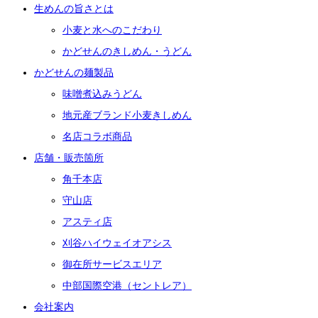
生めんの旨さとは
小麦と水へのこだわり
かどせんのきしめん・うどん
かどせんの麺製品
味噌煮込みうどん
地元産ブランド小麦きしめん
名店コラボ商品
店舗・販売箇所
角千本店
守山店
アスティ店
刈谷ハイウェイオアシス
御在所サービスエリア
中部国際空港（セントレア）
会社案内