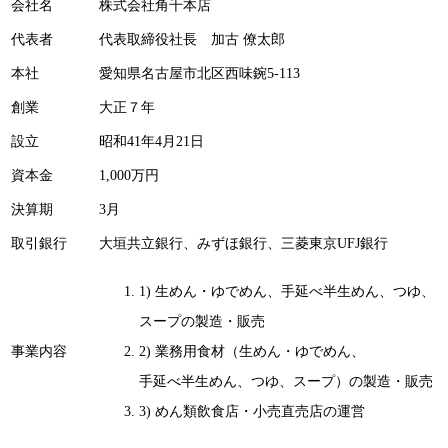
会社名
株式会社角千本店
代表者
代表取締役社長 加古 僚太郎
本社
愛知県名古屋市北区西味鋺5-113
創業
大正７年
設立
昭和41年4月21日
資本金
1,000万円
決算期
3月
取引銀行
大垣共立銀行、みずほ銀行、三菱東京UFJ銀行
1) 生めん・ゆでめん、手延べ半生めん、つゆ、
スープの製造・販売
事業内容
2) 業務用食材（生めん・ゆでめん、
手延べ半生めん、つゆ、スープ）の製造・販売
3) めん類飲食店・小売直売店の運営