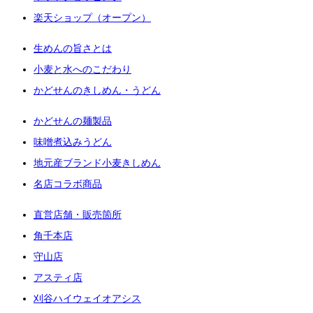
楽天ショップ（オープン）
生めんの旨さとは
小麦と水へのこだわり
かどせんのきしめん・うどん
かどせんの麺製品
味噌煮込みうどん
地元産ブランド小麦きしめん
名店コラボ商品
直営店舗・販売箇所
角千本店
守山店
アスティ店
刈谷ハイウェイオアシス